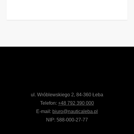
ul. Wróblewskiego 2, 84-360 Łeba
Telefon:
+48 792 390 000
E-mail:
biuro@nauticaleba.pl
NIP: 588-000-27-77