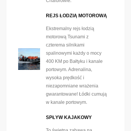
Charbrowie.
REJS ŁODZIĄ MOTOROWĄ
Ekstremalny rejs łodzią
motorową Tsunami z
czterema silnikami
spalinowymi każdy o mocy
400 KM po Bałtyku i kanale
portowym. Adrenalina,
wysoka prędkość i
niezapomniane wrażenia
gwarantowane! Łódki cumują
w kanale portowym.
SPŁYW KAJAKOWY
To świetna zabawa na